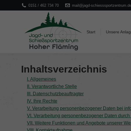
0151 / 462 734 70
0151 / 462 734 70
mail@jagd-schiesssportzentrum.d
mail@jagd-schiesssportzentrum.d
Start
Unsere Anlage
Waffen
Start
Unsere Anlag
Inhaltsverzeichnis
I. Allgemeines
II. Verantwortliche Stelle
III. Datenschutzbeauftragter
IV. Ihre Rechte
V. Verarbeitung personenbezogener Daten bei inf
VI. Verarbeitung personenbezogener Daten durch
VII. Weitere Funktionen und Angebote unserer We
VIII. Kontaktaufnahme