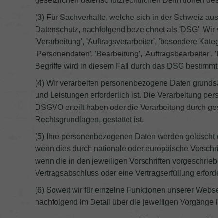
gesetzlichen datenschutzrechtlichen Definitionen de
(3) Für Sachverhalte, welche sich in der Schweiz a
Datenschutz, nachfolgend bezeichnet als 'DSG'. Wi
'Verarbeitung', 'Auftragsverarbeiter', 'besondere Ka
'Personendaten', 'Bearbeitung', 'Auftragsbearbeite
Begriffe wird in diesem Fall durch das DSG bestimmt
(4) Wir verarbeiten personenbezogene Daten grundsät
und Leistungen erforderlich ist. Die Verarbeitung per
DSGVO erteilt haben oder die Verarbeitung durch geset
Rechtsgrundlagen, gestattet ist.
(5) Ihre personenbezogenen Daten werden gelöscht o
wenn dies durch nationale oder europäische Vorschri
wenn die in den jeweiligen Vorschriften vorgeschriebe
Vertragsabschluss oder eine Vertragserfüllung erforder
(6) Soweit wir für einzelne Funktionen unserer Webse
nachfolgend im Detail über die jeweiligen Vorgänge i