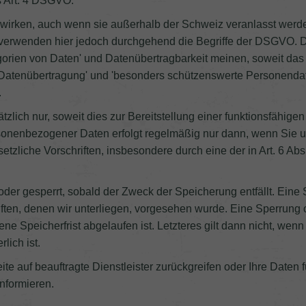
s Art. 4 DSGVO.
uswirken, auch wenn sie außerhalb der Schweiz veranlasst werd
r verwenden hier jedoch durchgehend die Begriffe der DSGVO.
tegorien von Daten' und Datenübertragbarkeit meinen, soweit da
r', 'Datenübertragung' und 'besonders schützenswerte Personen
.
zlich nur, soweit dies zur Bereitstellung einer funktionsfähig
sonenbezogener Daten erfolgt regelmäßig nur dann, wenn Sie uns 
zliche Vorschriften, insbesondere durch eine der in Art. 6 Abs. 
der gesperrt, sobald der Zweck der Speicherung entfällt. Eine
ften, denen wir unterliegen, vorgesehen wurde. Eine Sperrung 
ne Speicherfrist abgelaufen ist. Letzteres gilt dann nicht, wen
lich ist.
ite auf beauftragte Dienstleister zurückgreifen oder Ihre Date
nformieren.